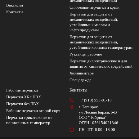
механических воздействий
Вакансии
Cпилковые перчатки и краги
Контакты
Перчатки для защиты от
механических воздействий,
устойчивые к маслам и
нефтепродуктам
Перчатки для защиты от
механических воздействий,
устойчивые к низким температурам
Рукавицы рабочие
Перчатки диэлектрические и для
защиты от химических воздействий
Хозинвентарь
Спецодежда
Рабочие перчатки
Контакты
Перчатки ХБ с ПВХ
+7 (918) 555-81-18
Перчатки без ПВХ
г. Таганрог,
Рабочие перчатки второй сорт
ул. Лесная Биржа, 6-В
Перчатки трикотажные от
ООО "Фабрика"
пониженных температур
ОГРН 1056154021846
ПН - ПТ: 8.00 - 18.00