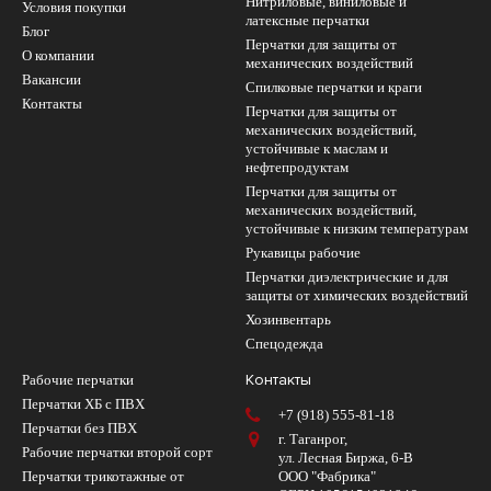
Нитриловые, виниловые и
Условия покупки
латексные перчатки
Блог
Перчатки для защиты от
О компании
механических воздействий
Вакансии
Cпилковые перчатки и краги
Контакты
Перчатки для защиты от
механических воздействий,
устойчивые к маслам и
нефтепродуктам
Перчатки для защиты от
механических воздействий,
устойчивые к низким температурам
Рукавицы рабочие
Перчатки диэлектрические и для
защиты от химических воздействий
Хозинвентарь
Спецодежда
Контакты
Рабочие перчатки
Перчатки ХБ с ПВХ
+7 (918) 555-81-18
Перчатки без ПВХ
г. Таганрог,
Рабочие перчатки второй сорт
ул. Лесная Биржа, 6-В
Перчатки трикотажные от
ООО "Фабрика"